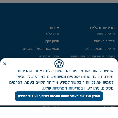
מדיניות ונהלים
אודות
מדיניות תגמול
מידע כללי
מדיניות הצבעות
תקנון הקרן
מדיניות השקעה ונהלים
נושאי משרה ובעלי תפקידים
העברת זכויות עמיתים שלא במזומן
חברי דירקטוריון
×
🍪
ייפוי כח
ועדת השקעות
אפשר לראות את מדיניות הפרטיות שלנו באתר. המדיניות
מידע סטטיסטי
ועדת הביקורת
מפרטת כיצד אנחנו אוספים ומשתמשים במידע שלך, וכיצד
חתימה ממוחשבת
ממונה על פניות הציבור
לממש את זכויותיך בקשר למידע אודותך הקיים בעגור. לפרטים
מדיניות פרטיות​
מבנה אחזקות
נוספים, ניתן לעיין
במדיניות הפרטיות
שלנו.
אזור אישי דירקטורים ונושאי משרה
המשך הגלישה באתר מהווה הסכמה לאיסוף ועיבוד המידע
שירות לקוחות
השקעות
צור קשר
דוחות כספיים
אישורי מס
מסלולי השקעה חדשים