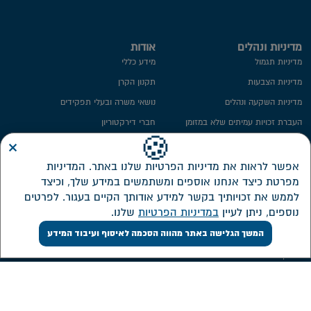
מדיניות ונהלים
אודות
מדיניות תגמול
מידע כללי
מדיניות הצבעות
תקנון הקרן
מדיניות השקעה ונהלים
נושאי משרה ובעלי תפקידים
העברת זכויות עמיתים שלא במזומן
חברי דירקטוריון
×
ייפוי כח
ועדת השקעות
🍪
מידע סטטיסטי
ועדת הביקורת
אפשר לראות את מדיניות הפרטיות שלנו באתר. המדיניות
מפרטת כיצד אנחנו אוספים ומשתמשים במידע שלך, וכיצד
חתימה ממוחשבת
ממונה על פניות הציבור
לממש את זכויותיך בקשר למידע אודותך הקיים בעגור. לפרטים
מדיניות פרטיות​
מבנה אחזקות
נוספים, ניתן לעיין
במדיניות הפרטיות
שלנו.
אזור אישי דירקטורים ונושאי משרה
המשך הגלישה באתר מהווה הסכמה לאיסוף ועיבוד המידע
שירות לקוחות
השקעות
צור קשר
דוחות כספיים
אישורי מס
מסלולי השקעה חדשים
ממשק אינטרנטי
תשואה על מרכיביה, דמי ניהול והוצאות
ישירות