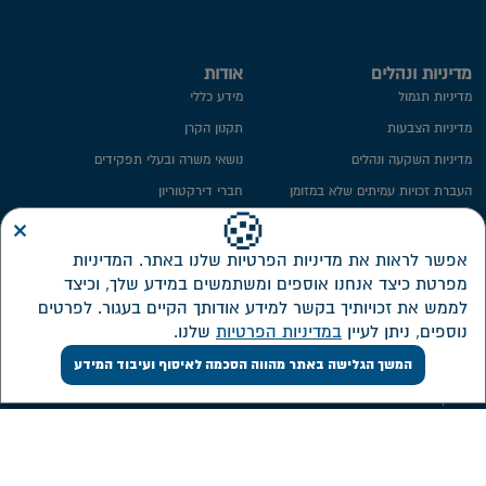
מדיניות ונהלים
אודות
מדיניות תגמול
מידע כללי
מדיניות הצבעות
תקנון הקרן
מדיניות השקעה ונהלים
נושאי משרה ובעלי תפקידים
העברת זכויות עמיתים שלא במזומן
חברי דירקטוריון
×
ייפוי כח
ועדת השקעות
🍪
מידע סטטיסטי
ועדת הביקורת
אפשר לראות את מדיניות הפרטיות שלנו באתר. המדיניות
מפרטת כיצד אנחנו אוספים ומשתמשים במידע שלך, וכיצד
חתימה ממוחשבת
ממונה על פניות הציבור
לממש את זכויותיך בקשר למידע אודותך הקיים בעגור. לפרטים
מדיניות פרטיות​
מבנה אחזקות
נוספים, ניתן לעיין
במדיניות הפרטיות
שלנו.
אזור אישי דירקטורים ונושאי משרה
המשך הגלישה באתר מהווה הסכמה לאיסוף ועיבוד המידע
שירות לקוחות
השקעות
צור קשר
דוחות כספיים
אישורי מס
מסלולי השקעה חדשים
ממשק אינטרנטי
תשואה על מרכיביה, דמי ניהול והוצאות
ישירות