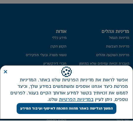
מדיניות ונהלים
אודות
מדיניות תגמול
מידע כללי
מדיניות הצבעות
תקנון הקרן
מדיניות השקעה ונהלים
נושאי משרה ובעלי תפקידים
העברת זכויות עמיתים שלא במזומן
חברי דירקטוריון
×
🍪
ייפוי כח
ועדת השקעות
אפשר לראות את מדיניות הפרטיות שלנו באתר. המדיניות
מידע סטטיסטי
ועדת הביקורת
מפרטת כיצד אנחנו אוספים ומשתמשים במידע שלך, וכיצד
חתימה ממוחשבת
ממונה על פניות הציבור
לממש את זכויותיך בקשר למידע אודותך הקיים בעגור. לפרטים
מדיניות פרטיות​
מבנה אחזקות
נוספים, ניתן לעיין
במדיניות הפרטיות
שלנו.
אזור אישי דירקטורים ונושאי משרה
המשך הגלישה באתר מהווה הסכמה לאיסוף ועיבוד המידע
שירות לקוחות
השקעות
צור קשר
דוחות כספיים
אישורי מס
מסלולי השקעה חדשים