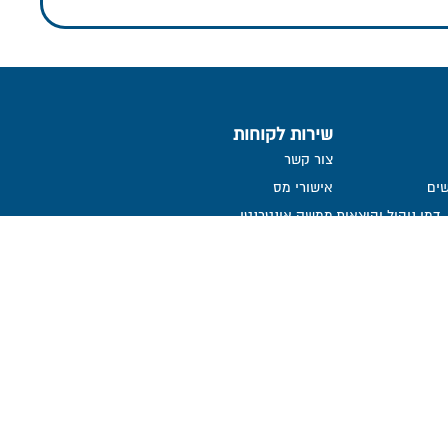
שירות לקוחות
צור קשר
ים
אישורי מס
דמי ניהול והוצאות
ממשק אינטרנטי
שאלות ותשובות
הנחיות לגלישה בטוחה
הצהרת נגישות
קבלת דיווח שוטף אודות קליטת
הפקדות
ממונה על פניות הציבור
אמנת שירות