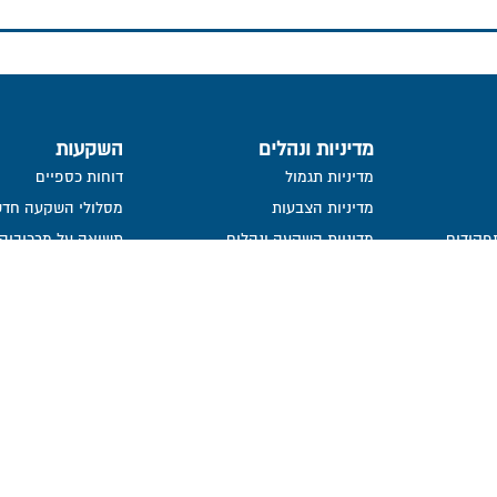
מדיניות ונהלים
השקעות
מדיניות תגמול
דוחות כספיים
מדיניות הצבעות
מסלולי השקעה חדש
פקידים
מדיניות השקעה ונהלים
תשואה על מרכיביה, 
ישירות
העברת זכויות עמיתים שלא במזומן
פרסום הצבעות
ייפוי כח
פורום חוב
מידע סטטיסטי
נכסי קופה
בור
חתימה ממוחשבת
מדיניות פרטיות​
נושאי משרה