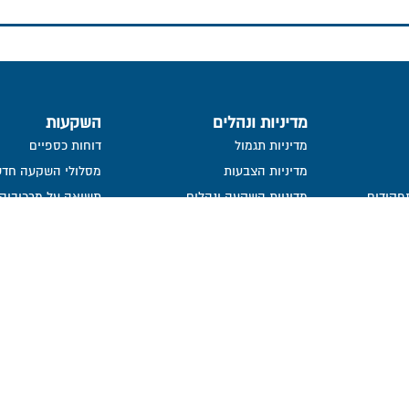
מדיניות ונהלים
השקעות
מדיניות תגמול
דוחות כספיים
מדיניות הצבעות
מסלולי השקעה חדש
פקידים
מדיניות השקעה ונהלים
תשואה על מרכיביה, 
ישירות
העברת זכויות עמיתים שלא במזומן
פרסום הצבעות
ייפוי כח
פורום חוב
מידע סטטיסטי
נכסי קופה
בור
חתימה ממוחשבת
מדיניות פרטיות​
נושאי משרה