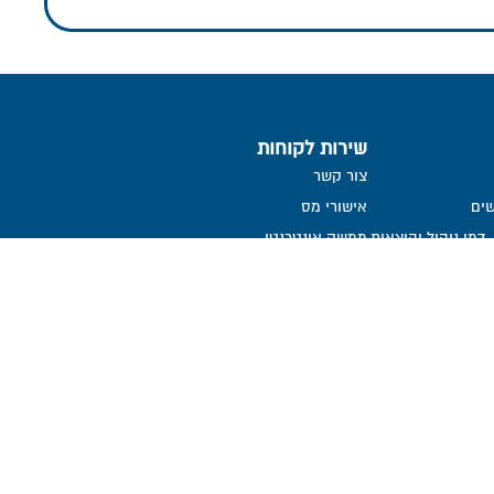
שירות לקוחות
צור קשר
ים
אישורי מס
דמי ניהול והוצאות
ממשק אינטרנטי
שאלות ותשובות
הנחיות לגלישה בטוחה
הצהרת נגישות
קבלת דיווח שוטף אודות קליטת
הפקדות
ממונה על פניות הציבור
אמנת שירות