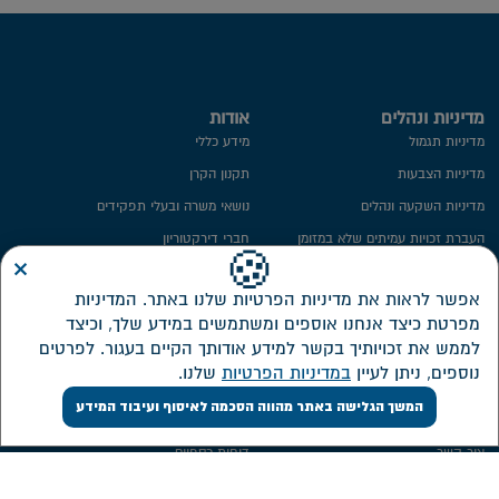
מדיניות ונהלים
אודות
מדיניות תגמול
מידע כללי
מדיניות הצבעות
תקנון הקרן
מדיניות השקעה ונהלים
נושאי משרה ובעלי תפקידים
העברת זכויות עמיתים שלא במזומן
חברי דירקטוריון
×
🍪
ייפוי כח
ועדת השקעות
אפשר לראות את מדיניות הפרטיות שלנו באתר. המדיניות
מידע סטטיסטי
ועדת הביקורת
מפרטת כיצד אנחנו אוספים ומשתמשים במידע שלך, וכיצד
חתימה ממוחשבת
ממונה על פניות הציבור
לממש את זכויותיך בקשר למידע אודותך הקיים בעגור. לפרטים
מדיניות פרטיות​
מבנה אחזקות
נוספים, ניתן לעיין
במדיניות הפרטיות
שלנו.
אזור אישי דירקטורים ונושאי משרה
המשך הגלישה באתר מהווה הסכמה לאיסוף ועיבוד המידע
שירות לקוחות
השקעות
צור קשר
דוחות כספיים
אישורי מס
מסלולי השקעה חדשים