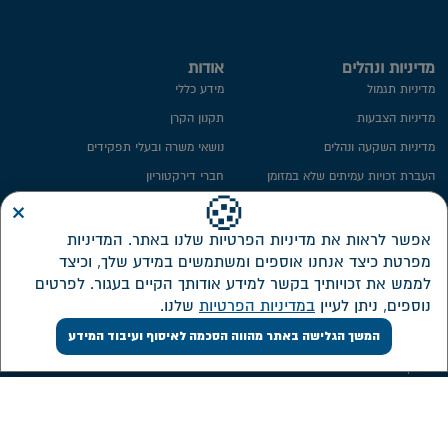
מדיניות ונהלים
אודות
מדיניות תגמול
מידע כללי
מדיניות הצבעות
תקנון הקרן
מדיניות השקעה ונהלים
נושאי משרה ובעלי תפקידים
העברת זכויות עמיתים שלא במזומן
חברי דירקטוריון
×
ייפוי כח
ועדת השקעות
🍪
מידע סטטיסטי
ועדת הביקורת
אפשר לראות את מדיניות הפרטיות שלנו באתר. המדיניות
מפרטת כיצד אנחנו אוספים ומשתמשים במידע שלך, וכיצד
חתימה ממוחשבת
ממונה על פניות הציבור
לממש את זכויותיך בקשר למידע אודותך הקיים בעגור. לפרטים
מדיניות פרטיות​
מבנה אחזקות
נוספים, ניתן לעיין
במדיניות הפרטיות
שלנו.
אזור אישי דירקטורים ונושאי משרה
המשך הגלישה באתר מהווה הסכמה לאיסוף ועיבוד המידע
שירות לקוחות
השקעות
צור קשר
דוחות כספיים
אישורי מס
מסלולי השקעה חדשים
ממשק אינטרנטי
תשואה על מרכיביה, דמי ניהול והוצאות
ישירות