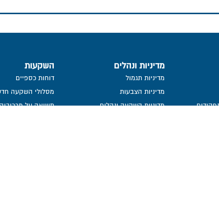
מדיניות ונהלים
השקעות
מדיניות תגמול
דוחות כספיים
מדיניות הצבעות
מסלולי השקעה חדש
פקידים
מדיניות השקעה ונהלים
תשואה על מרכיביה, 
ישירות
העברת זכויות עמיתים שלא במזומן
פרסום הצבעות
ייפוי כח
פורום חוב
מידע סטטיסטי
נכסי קופה
בור
חתימה ממוחשבת
מדיניות פרטיות​
נושאי משרה