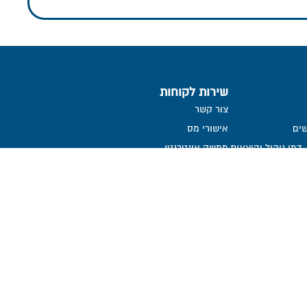
שירות לקוחות
צור קשר
ים
אישורי מס
דמי ניהול והוצאות
ממשק אינטרנטי
שאלות ותשובות
הנחיות לגלישה בטוחה
הצהרת נגישות
קבלת דיווח שוטף אודות קליטת
הפקדות
ממונה על פניות הציבור
אמנת שירות