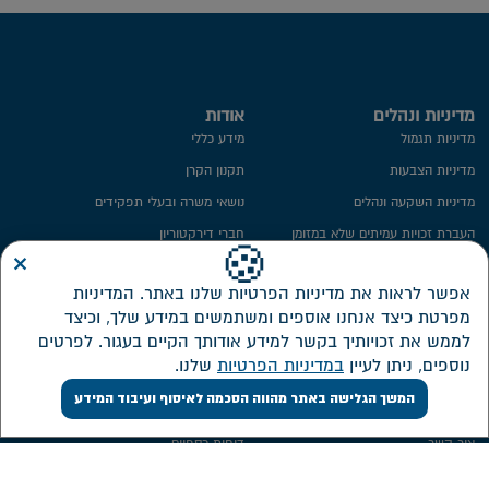
מדיניות ונהלים
אודות
מדיניות תגמול
מידע כללי
מדיניות הצבעות
תקנון הקרן
מדיניות השקעה ונהלים
נושאי משרה ובעלי תפקידים
העברת זכויות עמיתים שלא במזומן
חברי דירקטוריון
×
🍪
ייפוי כח
ועדת השקעות
אפשר לראות את מדיניות הפרטיות שלנו באתר. המדיניות
מידע סטטיסטי
ועדת הביקורת
מפרטת כיצד אנחנו אוספים ומשתמשים במידע שלך, וכיצד
חתימה ממוחשבת
ממונה על פניות הציבור
לממש את זכויותיך בקשר למידע אודותך הקיים בעגור. לפרטים
מדיניות פרטיות​
מבנה אחזקות
נוספים, ניתן לעיין
במדיניות הפרטיות
שלנו.
אזור אישי דירקטורים ונושאי משרה
המשך הגלישה באתר מהווה הסכמה לאיסוף ועיבוד המידע
שירות לקוחות
השקעות
צור קשר
דוחות כספיים
אישורי מס
מסלולי השקעה חדשים