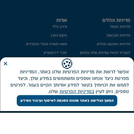
מדיניות ונהלים
אודות
מדיניות תגמול
מידע כללי
מדיניות הצבעות
תקנון הקרן
מדיניות השקעה ונהלים
נושאי משרה ובעלי תפקידים
העברת זכויות עמיתים שלא במזומן
חברי דירקטוריון
×
ייפוי כח
ועדת השקעות
🍪
מידע סטטיסטי
ועדת הביקורת
אפשר לראות את מדיניות הפרטיות שלנו באתר. המדיניות
מפרטת כיצד אנחנו אוספים ומשתמשים במידע שלך, וכיצד
חתימה ממוחשבת
ממונה על פניות הציבור
לממש את זכויותיך בקשר למידע אודותך הקיים בעגור. לפרטים
מדיניות פרטיות​
מבנה אחזקות
נוספים, ניתן לעיין
במדיניות הפרטיות
שלנו.
אזור אישי דירקטורים ונושאי משרה
המשך הגלישה באתר מהווה הסכמה לאיסוף ועיבוד המידע
שירות לקוחות
השקעות
צור קשר
דוחות כספיים
אישורי מס
מסלולי השקעה חדשים
ממשק אינטרנטי
תשואה על מרכיביה, דמי ניהול והוצאות
ישירות