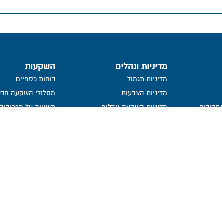
מדיניות ונהלים
השקעות
מדיניות תגמול
דוחות כספיים
מדיניות הצבעות
מסלולי השקעה חדש
פקידים
מדיניות השקעה ונהלים
תשואה על מרכיביה, 
ישירות
העברת זכויות עמיתים שלא במזומן
פרסום הצבעות
ייפוי כח
פורום חוב
מידע סטטיסטי
נכסי קופה
בור
חתימה ממוחשבת
מדיניות פרטיות​
נושאי משרה