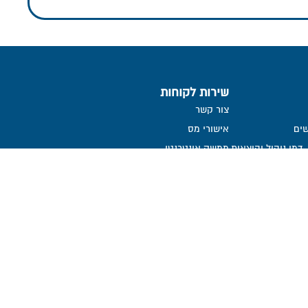
שירות לקוחות
צור קשר
ים
אישורי מס
דמי ניהול והוצאות
ממשק אינטרנטי
שאלות ותשובות
הנחיות לגלישה בטוחה
הצהרת נגישות
קבלת דיווח שוטף אודות קליטת
הפקדות
ממונה על פניות הציבור
אמנת שירות