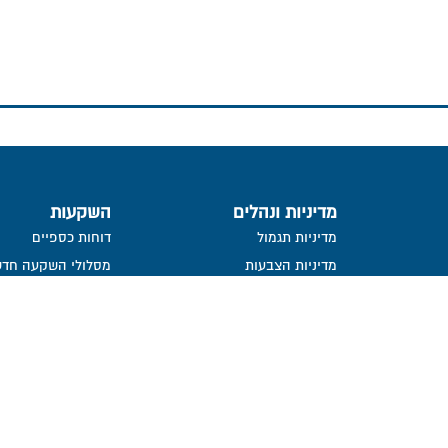
מדיניות ונהלים
השקעות
מדיניות תגמול
דוחות כספיים
מדיניות הצבעות
מסלולי השקעה חדש
פקידים
מדיניות השקעה ונהלים
תשואה על מרכיביה, 
ישירות
העברת זכויות עמיתים שלא במזומן
פרסום הצבעות
ייפוי כח
פורום חוב
מידע סטטיסטי
נכסי קופה
בור
חתימה ממוחשבת
מדיניות פרטיות​