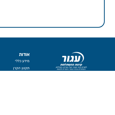
אודות
מידע כללי
תקנון הקרן
חומה ומגדל 16
נושאי משרה ובעלי ת
תל-אביב, 6777116
חברי דירקטוריון
ועדת השקעות
ועדת הביקורת
ממונה על פניות הצי
מבנה אחזקות