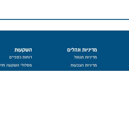
מדיניות ונהלים
השקעות
מדיניות תגמול
דוחות כספיים
מדיניות הצבעות
מסלולי השקעה חדש
פקידים
מדיניות השקעה ונהלים
תשואה על מרכיביה, 
ישירות
העברת זכויות עמיתים שלא במזומן
פרסום הצבעות
ייפוי כח
פורום חוב
מידע סטטיסטי
נכסי קופה
בור
חתימה ממוחשבת
מדיניות פרטיות​
נושאי משרה