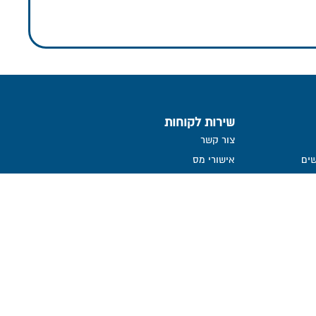
שירות לקוחות
צור קשר
ים
אישורי מס
דמי ניהול והוצאות
ממשק אינטרנטי
שאלות ותשובות
הנחיות לגלישה בטוחה
הצהרת נגישות
קבלת דיווח שוטף אודות קליטת
הפקדות
ממונה על פניות הציבור
אמנת שירות