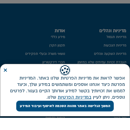
מדיניות ונהלים
אודות
מדיניות תגמול
מידע כללי
מדיניות הצבעות
תקנון הקרן
מדיניות השקעה ונהלים
נושאי משרה ובעלי תפקידים
העברת זכויות עמיתים שלא במזומן
חברי דירקטוריון
×
🍪
ייפוי כח
ועדת השקעות
אפשר לראות את מדיניות הפרטיות שלנו באתר. המדיניות
מידע סטטיסטי
ועדת הביקורת
מפרטת כיצד אנחנו אוספים ומשתמשים במידע שלך, וכיצד
חתימה ממוחשבת
ממונה על פניות הציבור
לממש את זכויותיך בקשר למידע אודותך הקיים בעגור. לפרטים
מדיניות פרטיות​
מבנה אחזקות
נוספים, ניתן לעיין
במדיניות הפרטיות
שלנו.
אזור אישי דירקטורים ונושאי משרה
המשך הגלישה באתר מהווה הסכמה לאיסוף ועיבוד המידע
שירות לקוחות
השקעות
צור קשר
דוחות כספיים
אישורי מס
מסלולי השקעה חדשים